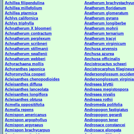
Achillea filipendulina
Anatherum brachystachy
Achillea millefolium
Anatherum floridanum
Achillea ptarmica
Anatherum glomeratum
Achlys californica
Anatherum gyrans
Achlys triphylla
Anatherum longiberbe
Achnatherum X bloomeri
Anatherum mohrii
Achnatherum contractum
Anatherum ternarium
Achnatherum perplexum
Anatherum tracyi
Achnatherum scribneri
Anatherum virginicum
Achnatherum stillmanii
Anchusa arvensis
Achnatherum swallenii
Anchusa azurea
Achnatherum webberi
Anchusa officinalis
Achyrachaena mollis
Ancistrocactus scheeri
Achyranthes japonica
Ancistrocarphus filagineu
Achyronychia cooperi
Andersonglossum occiden
Acleisanthes chenopodioides
Andersonglossum virgini
Acleisanthes diffusa
Andreaea blyttii
Acleisanthes lanceolata
Andreaea megistospora
Acleisanthes longiflora
Andreaea nivalis
Acleisanthes obtusa
Andreaea rothii
Acmella oppositifolia
Andromeda polifolia
Acmella repens
Andropogon fastigiatus
Acmispon americanus
Andropogon gerardi
Acmispon argophyllus
Andropogon tener
Acmispon argyraeus
Androsace constancei
Acmispon brachycarpus
Androsace elongata