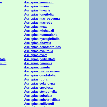
um
Asclepias lemmonii
Asclepias linaria
Asclepias linearis
Asclepias longifolia
Asclepias macrosperma
Asclepias macrotis
Asclepias meadii
Asclepias michauxii
Asclepias nummularia
Asclepias nyctaginifolia
Asclepias obovata
Asclepias oenotheroides
Asclepias ovalifolia
s
Asclepias ovata
tale
Asclepias pedicellata
anum
Asclepias perennis
Asclepias pumila
Asclepias purpurascens
Asclepias quadrifolia
Asclepias rubra
Asclepias solanoana
Asclepias speciosa
Asclepias stenophylla
Asclepias subulata
Asclepias subverticillata
Asclepias sullivantii