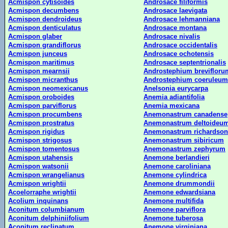
Acmispon cytisoides
Androsace filiformis
Acmispon decumbens
Androsace laevigata
Acmispon dendroideus
Androsace lehmanniana
Acmispon denticulatus
Androsace montana
Acmispon glaber
Androsace nivalis
Acmispon grandiflorus
Androsace occidentalis
Acmispon junceus
Androsace ochotensis
Acmispon maritimus
Androsace septentrionalis
Acmispon mearnsii
Androstephium brevifloru
Acmispon micranthus
Androstephium coeruleum
Acmispon neomexicanus
Anelsonia eurycarpa
Acmispon oroboides
Anemia adiantifolia
Acmispon parviflorus
Anemia mexicana
Acmispon procumbens
Anemonastrum canadense
Acmispon prostratus
Anemonastrum deltoideu
Acmispon rigidus
Anemonastrum richardson
Acmispon strigosus
Anemonastrum sibiricum
Acmispon tomentosus
Anemonastrum zephyrum
Acmispon utahensis
Anemone berlandieri
Acmispon watsonii
Anemone caroliniana
Acmispon wrangelianus
Anemone cylindrica
Acmispon wrightii
Anemone drummondii
Acoelorraphe wrightii
Anemone edwardsiana
Acolium inquinans
Anemone multifida
Aconitum columbianum
Anemone parviflora
Aconitum delphiniifolium
Anemone tuberosa
Aconitum reclinatum
Anemone virginiana