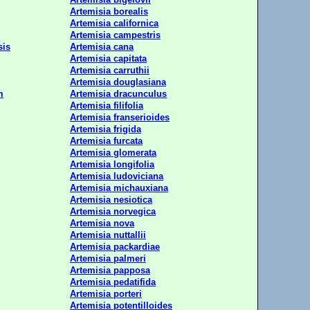
Artemisia borealis
Artemisia californica
Artemisia campestris
sis
Artemisia cana
Artemisia capitata
Artemisia carruthii
Artemisia douglasiana
m
Artemisia dracunculus
Artemisia filifolia
Artemisia franserioides
Artemisia frigida
Artemisia furcata
Artemisia glomerata
Artemisia longifolia
Artemisia ludoviciana
Artemisia michauxiana
Artemisia nesiotica
Artemisia norvegica
Artemisia nova
Artemisia nuttallii
Artemisia packardiae
Artemisia palmeri
Artemisia papposa
Artemisia pedatifida
Artemisia porteri
Artemisia potentilloides