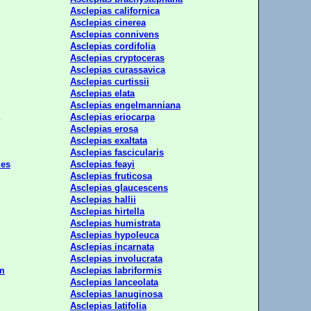
Asclepias californica
Asclepias cinerea
Asclepias connivens
Asclepias cordifolia
Asclepias cryptoceras
Asclepias curassavica
Asclepias curtissii
Asclepias elata
Asclepias engelmanniana
Asclepias eriocarpa
Asclepias erosa
Asclepias exaltata
Asclepias fascicularis
des
Asclepias feayi
Asclepias fruticosa
Asclepias glaucescens
Asclepias hallii
Asclepias hirtella
Asclepias humistrata
Asclepias hypoleuca
Asclepias incarnata
Asclepias involucrata
um
Asclepias labriformis
Asclepias lanceolata
Asclepias lanuginosa
Asclepias latifolia