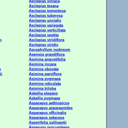
Asclepias syriaca
Asclepias texana
Asclepias tomentosa
Asclepias tuberosa
Asclepias uncialis
Asclepias variegata
Asclepias verticillata
Asclepias vestita
m
Asclepias viridiflora
Asclepias viridis
Ascophyllum nodosum
Asemeia grandiflora
Asimina angustifolia
Asimina incana
m
Asimina obovata
ii
Asimina parviflora
Asimina pygmaea
Asimina reticulata
Asimina triloba
Askellia elegans
Askellia pygmaea
Asparagus aethiopicus
Asparagus asparagoides
Asparagus officinalis
Asparagus setaceus
Asperifolia sullivantii
Asperugo procumbens