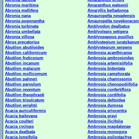
Abronia maritima
Amaranthus watsonii
Abronia mellifera
Amaryllis belladonna
Abronia nana
Amauropelta nevadensis
Abronia pogonantha
Amauropelta noveboracen
Abronia turbinata
Amblyodon dealbatus
Abronia umbellata
Amblyolepis setigera
Abronia villosa
Amblyopappus pusillus
Abrus precatorius
Amblystegium juratzkanu
Abutilon abutiloides
Amblystegium serpens
Abutilon californicum
Ambrosia acanthicarpa
Abutilon fruticosum
Ambrosia ambrosioides
Abutilon incanum
Ambrosia artemisiifolia
Abutilon malacum
Ambrosia bidentata
Abutilon mollicomum
Ambrosia camphorata
Abutilon palmeri
Ambrosia chamissonis
Abutilon parvulum
Ambrosia chenopodiifolia
Abutilon reventum
Ambrosia confertiflora
Abutilon theophrasti
Ambrosia cordifolia
Abutilon trisulcatum
Ambrosia deltoidea
Abutilon wrightii
Ambrosia dumosa
Acacia auriculiformis
Ambrosia eriocentra
Acacia baileyana
Ambrosia grayi
Acacia coulteri
Ambrosia ilicifolia
Acacia cyclops
Ambrosia magdalenae
Acacia dealbata
Ambrosia monogyra
Acacia longifolia
Ambrosia psilostachya