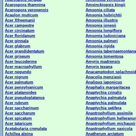
Acarospora thamnina
Amsinckiopsis kingii
Acarospora veronensis
Amsonia ciliata
Acaulon muticum
Amsonia hubrichtii
Acer Xfreemanii
Amsonia illustris
Acer campestre
Amsonia jonesii
Acer circinatum
Amsonia longiflora
Acer floridanum
Amsonia ludoviciana
Acer ginnala
Amsonia palmeri
Acer glabrum
Amsonia rigida
Acer grandidentatum
Amsonia tabernaemontana
Acer griseum
Amsonia tomentosa
Acer leucoderme
Amyris madrensis
Acer macrophyllum
Amyris texana
Acer negundo
Anacamptodon splachnoi
Acer nigrum
Anacolia menziesii
Acer palmatum
Analipus japonicus
Acer pensylvanicum
Anaphalis margaritacea
Acer platanoides
Anaptychia crinalis
Acer pseudoplatanus
Anaptychia palmatula
Acer rubrum
Anaptychia palmulata
Acer saccharinum
Anaptychia setifera
Acer saccharum
Anastrophyllum assimile
Acer spicatum
Anastrophyllum helleran
Acer tataricum
Anastrophyllum michauxii
Acetabularia crenulata
Anastrophyllum saxicola
Achillea alpina
Anatherum arctatum