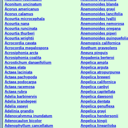
Aconitum uncinatum
Anemonoides blanda
Acorus americanus
Anemonoides grayi
Acorus calamus
Anemonoides lancifolia
Acourtia microcephala
Anemonoides lyallii
Acourtia nana
Anemonoides nemorosa
Acourtia runcinata
Anemonoides oregana
Acourtia thurberi
Anemonoides piperi
Acourtia wrightii
Anemonoides quinquefoli
Acrocordia cavata
Anemopsis californica
Acrocordia megalospora
Anethum graveolens
Acrosiphonia arcta
Aneura pinguis
Acrosiphonia coalita
Angadenia berteroi
Acrostichum danaeifolium
Angelica ampla
Actaea elata
Angelica arguta
Actaea laciniata
Angelica atropurpurea
Actaea pachypoda
Angelica breweri
Actaea podocarpa
Angelica californica
Actaea racemosa
Angelica canbyi
Actaea rubra
Angelica capitellata
Adelia barbinervis
Angelica dawsonii
Adelia brandegeei
Angelica dentata
Adelia vaseyi
Angelica genuflexa
Adelinia grandis
Angelica grayi
Adenocalymma inundatum
Angelica hendersonii
Adenocaulon bicolor
Angelica kingii
Adenophyllum cancellatum
Angelica lineariloba