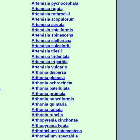
Artemisia pycnocephala
Artemisia rigida
Artemisia rothrockii
Artemisia scopulorum
Artemisia serrata
Artemisia spiciformis
Artemisia spinescens
Artemisia stelleriana
Artemisia suksdorfii
Artemisia tilesii
Artemisia tridentata
Artemisia tripartita
Artemisia vulgaris
Arthonia dispersa
Arthonia glebosa
Arthonia ochrocincta
m
Arthonia patellulata
Arthonia pruinata
Arthonia punctiformis
Arthonia quintaria
Arthonia radiata
Arthonia rubella
Arthopyrenia cinchonae
Arthopyrenia lyrata
Arthothelium interveniens
Arthothelium spectabile