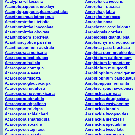
Acalypha wilkesiana
Amorpha canescens
Acamptopappus shockleyi
Amorpha fruticosa
Acamptopappus sphaerocephalus
Amorpha glabra
Acanthocereus tetragonus
Amorpha herbacea
Acanthomintha ilicifolia
Amorpha nana
Acanthomintha lanceolata
Ampelaster carolinianus
Acanthomintha obovata
Ampelopsis cordata
Acanthophora spicifera
Ampelopsis glandulosa
Acanthoscyphus parishii
Amphiachyris dracunculoi
Acanthospermum australe
Amphicarpaea bracteata
Acarospora americana
Amphicarpum muehlenbe
Acarospora badiofusca
Amphidium californicum
Acarospora bullata
Amphidium lapponicum
Acarospora contigua
Amphidium mougeotii
Acarospora elevata
Amphilophium crucigeru
Acarospora fuscata
Amphilophium paniculat
Acarospora glaucocarpa
Amphipappus fremontii
Acarospora nodulosa
Amphiscirpus nevadensis
Acarospora novomexicana
Amsinckia carinata
Acarospora obnubila
Amsinckia douglasiana
Acarospora obpallens
Amsinckia eastwoodiae
Acarospora privigna
Amsinckia lunaris
Acarospora schleicheri
Amsinckia lycopsoides
Acarospora smaragdula
Amsinckia menziesii
Acarospora socialis
Amsinckia spectabilis
Acarospora stapfiana
Amsinckia tessellata
Acarospora strigata
Amsinckia vernicosa