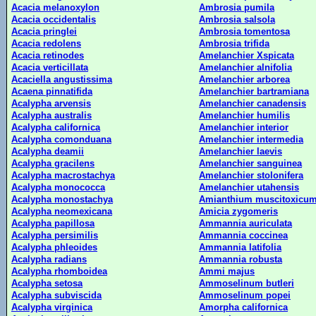
Acacia melanoxylon
Ambrosia pumila
Acacia occidentalis
Ambrosia salsola
Acacia pringlei
Ambrosia tomentosa
Acacia redolens
Ambrosia trifida
Acacia retinodes
Amelanchier Xspicata
Acacia verticillata
Amelanchier alnifolia
Acaciella angustissima
Amelanchier arborea
Acaena pinnatifida
Amelanchier bartramiana
Acalypha arvensis
Amelanchier canadensis
Acalypha australis
Amelanchier humilis
Acalypha californica
Amelanchier interior
Acalypha comonduana
Amelanchier intermedia
Acalypha deamii
Amelanchier laevis
Acalypha gracilens
Amelanchier sanguinea
Acalypha macrostachya
Amelanchier stolonifera
Acalypha monococca
Amelanchier utahensis
Acalypha monostachya
Amianthium muscitoxicu
Acalypha neomexicana
Amicia zygomeris
Acalypha papillosa
Ammannia auriculata
Acalypha persimilis
Ammannia coccinea
Acalypha phleoides
Ammannia latifolia
Acalypha radians
Ammannia robusta
Acalypha rhomboidea
Ammi majus
Acalypha setosa
Ammoselinum butleri
Acalypha subviscida
Ammoselinum popei
Acalypha virginica
Amorpha californica