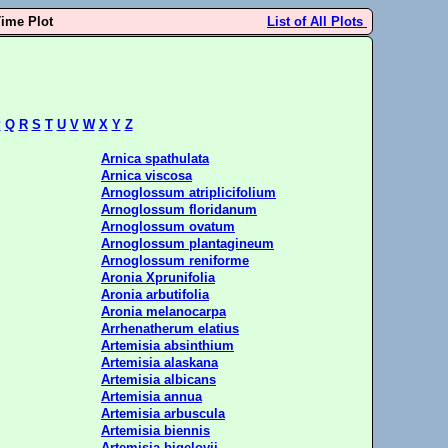
Time Plot
List of All Plots
P
Q
R
S
T
U
V
W
X
Y
Z
Arnica spathulata
Arnica viscosa
Arnoglossum atriplicifolium
Arnoglossum floridanum
Arnoglossum ovatum
Arnoglossum plantagineum
Arnoglossum reniforme
Aronia Xprunifolia
Aronia arbutifolia
Aronia melanocarpa
Arrhenatherum elatius
Artemisia absinthium
Artemisia alaskana
Artemisia albicans
Artemisia annua
Artemisia arbuscula
Artemisia biennis
Artemisia bigelovii