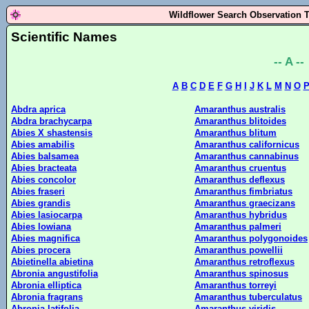
Wildflower Search Observation 
Scientific Names
-- A --
A
B
C
D
E
F
G
H
I
J
K
L
M
N
O
Abdra aprica
Amaranthus australis
Abdra brachycarpa
Amaranthus blitoides
Abies X shastensis
Amaranthus blitum
Abies amabilis
Amaranthus californicus
Abies balsamea
Amaranthus cannabinus
Abies bracteata
Amaranthus cruentus
Abies concolor
Amaranthus deflexus
Abies fraseri
Amaranthus fimbriatus
Abies grandis
Amaranthus graecizans
Abies lasiocarpa
Amaranthus hybridus
Abies lowiana
Amaranthus palmeri
Abies magnifica
Amaranthus polygonoides
Abies procera
Amaranthus powellii
Abietinella abietina
Amaranthus retroflexus
Abronia angustifolia
Amaranthus spinosus
Abronia elliptica
Amaranthus torreyi
Abronia fragrans
Amaranthus tuberculatus
Abronia latifolia
Amaranthus viridis