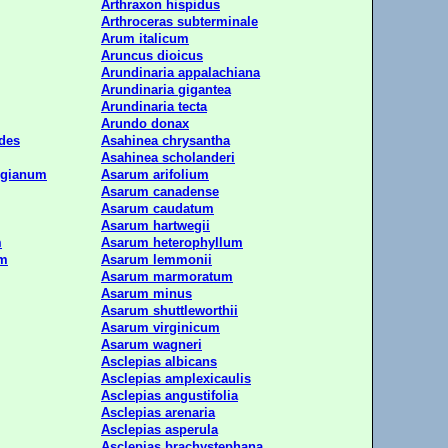
Arthraxon hispidus
Arthroceras subterminale
Arum italicum
Aruncus dioicus
Arundinaria appalachiana
Arundinaria gigantea
Arundinaria tecta
Arundo donax
des
Asahinea chrysantha
Asahinea scholanderi
rgianum
Asarum arifolium
Asarum canadense
Asarum caudatum
Asarum hartwegii
m
Asarum heterophyllum
um
Asarum lemmonii
Asarum marmoratum
Asarum minus
Asarum shuttleworthii
Asarum virginicum
Asarum wagneri
Asclepias albicans
Asclepias amplexicaulis
Asclepias angustifolia
Asclepias arenaria
Asclepias asperula
Asclepias brachystephana