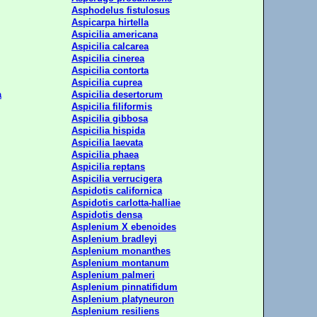
Asphodelus fistulosus
Aspicarpa hirtella
Aspicilia americana
Aspicilia calcarea
Aspicilia cinerea
Aspicilia contorta
Aspicilia cuprea
a
Aspicilia desertorum
Aspicilia filiformis
Aspicilia gibbosa
Aspicilia hispida
Aspicilia laevata
Aspicilia phaea
Aspicilia reptans
Aspicilia verrucigera
Aspidotis californica
Aspidotis carlotta-halliae
Aspidotis densa
Asplenium X ebenoides
Asplenium bradleyi
Asplenium monanthes
Asplenium montanum
Asplenium palmeri
Asplenium pinnatifidum
Asplenium platyneuron
Asplenium resiliens