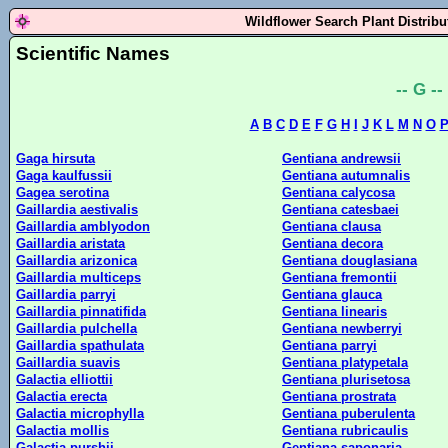
Wildflower Search Plant Distrib
Scientific Names
-- G --
A
B
C
D
E
F
G
H
I
J
K
L
M
N
O
Gaga hirsuta
Gentiana andrewsii
Gaga kaulfussii
Gentiana autumnalis
Gagea serotina
Gentiana calycosa
Gaillardia aestivalis
Gentiana catesbaei
Gaillardia amblyodon
Gentiana clausa
Gaillardia aristata
Gentiana decora
Gaillardia arizonica
Gentiana douglasiana
Gaillardia multiceps
Gentiana fremontii
Gaillardia parryi
Gentiana glauca
Gaillardia pinnatifida
Gentiana linearis
Gaillardia pulchella
Gentiana newberryi
Gaillardia spathulata
Gentiana parryi
Gaillardia suavis
Gentiana platypetala
Galactia elliottii
Gentiana plurisetosa
Galactia erecta
Gentiana prostrata
Galactia microphylla
Gentiana puberulenta
Galactia mollis
Gentiana rubricaulis
Galactia purshii
Gentiana saponaria