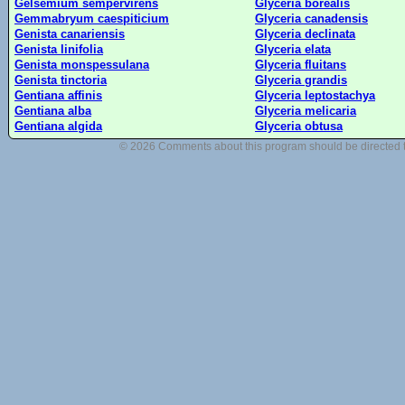
Gelsemium sempervirens
Glyceria borealis
Gemmabryum caespiticium
Glyceria canadensis
Genista canariensis
Glyceria declinata
Genista linifolia
Glyceria elata
Genista monspessulana
Glyceria fluitans
Genista tinctoria
Glyceria grandis
Gentiana affinis
Glyceria leptostachya
Gentiana alba
Glyceria melicaria
Gentiana algida
Glyceria obtusa
© 2026 Comments about this program should be directed 