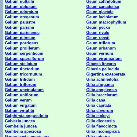
Galium nuttallii
Geum calthifolium
Galium obtusum
Geum canadense
Galium odoratum
Geum glaciale
Galium oreganum
Geum laciniatum
Galium palustre
Geum macrophyllum
Galium parishii
Geum peckii
Galium parisiense
Geum rivale
Galium pilosum
Geum rossii
Galium porrigens
Geum triflorum
Galium proliferum
Geum urbanum
Galium serpenticum
Geum vernum
Galium sparsiflorum
Geum virginianum
Galium stellatum
Gibasis linearis
Galium tinctorium
Gibasis pellucida
Galium tricornutum
Gigartina exasperata
Galium trifidum
Gilia achilleifolia
Galium triflorum
Gilia aliquanta
Galium uncinulatum
Gilia angelensis
Galium uniflorum
Gilia brecciarum
Galium verum
Gilia cana
Galium virgatum
Gilia capitata
Galium wrightii
Gilia clivorum
Galphimia angustifolia
Gilia clokeyi
Galvezia juncea
Gilia diegensis
Gambelia juncea
Gilia flavocincta
Gambelia speciosa
Gilia inconspicua
Gamochaeta americana
Gilia interior