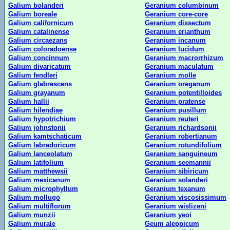
Galium bolanderi
Geranium columbinum
Galium boreale
Geranium core-core
Galium californicum
Geranium dissectum
Galium catalinense
Geranium erianthum
Galium circaezans
Geranium incanum
Galium coloradoense
Geranium lucidum
Galium concinnum
Geranium macrorrhizum
Galium divaricatum
Geranium maculatum
Galium fendleri
Geranium molle
Galium glabrescens
Geranium oreganum
Galium grayanum
Geranium potentilloides
Galium hallii
Geranium pratense
Galium hilendiae
Geranium pusillum
Galium hypotrichium
Geranium reuteri
Galium johnstonii
Geranium richardsonii
Galium kamtschaticum
Geranium robertianum
Galium labradoricum
Geranium rotundifolium
Galium lanceolatum
Geranium sanguineum
Galium latifolium
Geranium seemannii
Galium matthewsii
Geranium sibiricum
Galium mexicanum
Geranium solanderi
Galium microphyllum
Geranium texanum
Galium mollugo
Geranium viscosissimum
Galium multiflorum
Geranium wislizeni
Galium munzii
Geranium yeoi
Galium murale
Geum aleppicum