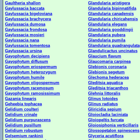
Gaultheria shallon
Glandularia aristigera
Gaylussacia baccata
Glandularia bipinnatifida
Gaylussacia bigeloviana
Glandularia canadensis
Gaylussacia brachycera
Glandularia chiricahensis
Gaylussacia dumosa
Glandularia elegans
Gaylussacia frondosa
Glandularia gooddingii
Gaylussacia mosieri
Glandularia pubera
Gaylussacia nana
Glandularia pumila
Gaylussacia tomentosa
Glandularia quadrangulata
Gaylussacia ursina
Glandulicactus uncinatus
Gayophytum decipiens
Glaucium flavum
Gayophytum diffusum
Glaucomaria carpinea
Gayophytum eriospermum
Glebionis coronaria
Gayophytum heterozygum
Glebionis segetum
Gayophytum humile
Glechoma hederacea
Gayophytum oligospermum
Gleditsia aquatica
Gayophytum racemosum
Gleditsia triacanthos
Gayophytum ramosissimum
Glehnia littoralis
Gazania linearis
Glinus lotoides
Geheebia tophacea
Glinus radiatus
Gelidium coulteri
Gliricidia sepium
Gelidium crinale
Gloiocladia laciniata
Gelidium purpurascens
Gloiopeltis furcata
Gelidium pusillum
Gloiosiphonia verticillaris
Gelidium robustum
Glossopetalon spinescens
Gelsemium rankinii
Glyceria acutiflora