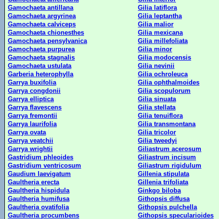
Gamochaeta antillana
Gilia latiflora
Gamochaeta argyrinea
Gilia leptantha
Gamochaeta calviceps
Gilia malior
Gamochaeta chionesthes
Gilia mexicana
Gamochaeta pensylvanica
Gilia millefoliata
Gamochaeta purpurea
Gilia minor
Gamochaeta stagnalis
Gilia modocensis
Gamochaeta ustulata
Gilia nevinii
Garberia heterophylla
Gilia ochroleuca
Garrya buxifolia
Gilia ophthalmoides
Garrya congdonii
Gilia scopulorum
Garrya elliptica
Gilia sinuata
Garrya flavescens
Gilia stellata
Garrya fremontii
Gilia tenuiflora
Garrya laurifolia
Gilia transmontana
Garrya ovata
Gilia tricolor
Garrya veatchii
Gilia tweedyi
Garrya wrightii
Giliastrum acerosum
Gastridium phleoides
Giliastrum incisum
Gastridium ventricosum
Giliastrum rigidulum
Gaudium laevigatum
Gillenia stipulata
Gaultheria erecta
Gillenia trifoliata
Gaultheria hispidula
Ginkgo biloba
Gaultheria humifusa
Githopsis diffusa
Gaultheria ovatifolia
Githopsis pulchella
Gaultheria procumbens
Githopsis specularioides