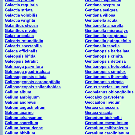
Galactia regularis
Gentiana sceptrum
Galactia striata
Gentiana setigera
Galactia volubilis
Gentiana villosa
Galactia wrightii
Gentianella acuta
Galanthus elwesii
Gentianella amarella
Galanthus nivalis
Gentianella microcalyx
Galax urceolata
Gentianella propinqua
Galearis rotundifolia
Gentianella quinquefolia
Galearis spectabilis
Gentianella tenella
Galega officinalis
Gentianopsis barbellata
Galeopsis bifida
Gentianopsis crinita
Galeopsis tetrahit
Gentianopsis detonsa
Galinsoga parviflora
Gentianopsis holopetala
Galinsoga quadriradiata
Gentianopsis simplex
Galinsogeopsis ciliata
Gentianopsis thermalis
Galinsogeopsis coronopifolia
Gentianopsis virgata
Galinsogeopsis spilanthoides
Genus species_unused
Galium album
Geobalanus oblongifolius
Galium ambiguum
Geocalyx graveolens
Galium andrewsii
Geocaulon lividum
Galium angustifolium
Geraea canescens
Galium aparine
Geraea viscida
Galium arkansanum
Geranium bicknellii
Galium asprellum
Geranium caespitosum
Galium bermudense
Geranium californicum
Galium bifolium
Geranium carolinianum