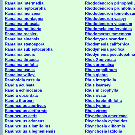
Ramalina intermedia
Rhododendron prinophyl
Ramalina leptocarpha
Rhododendron prunifoliu
Ramalina menziesii
Rhododendron tomentos
Ramalina montagnei
Rhododendron vaseyi
Ramalina obtusata
Rhododendron viscosum
Ramalina pollinaria
Rhodomela confervoides
Ramalina roesleri
Rhodomyrtus tomentosa
Ramalina sinensis
Rhodotypos scandens
Ramalina stenospora
Rhodymenia californica
Ramalina subleptocarpha
Rhodymenia pacifica
Ramalina tenuis
Rhodymenia pseudopalma
Ramalina thrausta
Rhus Xpulvinata
Ramalina unifolia
Rhus aromatica
Ramalina usnea
Rhus copallinum
Ramalina willeyi
Rhus glabra
Ramboldia russula
Rhus integrifolia
Randia aculeata
Rhus kearneyi
Randia echinocarpa
Rhus microphylla
Randia obcordata
Rhus ovata
Randia thurberi
Rhus terebinthifolia
Ranunculus abortivus
Rhus typhina
Ranunculus acriformis
Rhus virens
Ranunculus acris
Rhynchosia americana
Ranunculus adoneus
Rhynchosia cytisoides
Ranunculus alismifolius
Rhynchosia difformis
Ranunculus allegheniensis
Rhynchosia latifolia