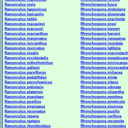
Ranunculus jovis
Rhynchospora fusca
Ranunculus lapponicus
Rhynchospora globularis
Ranunculus laxicaulis
Rhynchospora glomerata
Ranunculus lobbii
Rhynchospora gracilenta
Ranunculus macauleyi
Rhynchospora grayi
Ranunculus macounii
Rhynchospora harperi
Ranunculus macranthus
Rhynchospora harveyi
Ranunculus marginatus
Rhynchospora inexpansa
Ranunculus micranthus
Rhynchospora inundata
Ranunculus muricatus
Rhynchospora latifolia
Ranunculus nivalis
Rhynchospora macrostach
Ranunculus occidentalis
Rhynchospora megalocar
Ranunculus orthorhynchus
Rhynchospora microcarpa
Ranunculus pallasii
Rhynchospora microcepha
Ranunculus parviflorus
Rhynchospora miliacea
Ranunculus pedatifidus
Rhynchospora mixta
Ranunculus pensylvanicus
Rhynchospora nitens
Ranunculus petiolaris
Rhynchospora odorata
Ranunculus platensis
Rhynchospora oligantha
Ranunculus populago
Rhynchospora perplexa
Ranunculus pusillus
Rhynchospora pineticola
Ranunculus pygmaeus
Rhynchospora plumosa
Ranunculus recurvatus
Rhynchospora pusilla
Ranunculus repens
Rhynchospora rariflora
Ranunculus reptans
Rhynchospora recognita
Ranunculus rhomboideus
Rhynchospora scirpoides