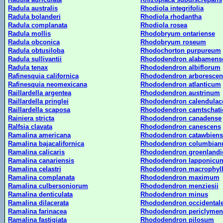
Radula australis
Rhodiola integrifolia
Radula bolanderi
Rhodiola rhodantha
Radula complanata
Rhodiola rosea
Radula mollis
Rhodobryum ontariense
Radula obconica
Rhodobryum roseum
Radula obtusiloba
Rhodochorton purpureum
Radula sullivantii
Rhododendron alabamens
Radula tenax
Rhododendron albiflorum
Rafinesquia californica
Rhododendron arborescen
Rafinesquia neomexicana
Rhododendron atlanticum
Raillardella argentea
Rhododendron austrinum
Raillardella pringlei
Rhododendron calendula
Raillardella scaposa
Rhododendron camtschat
Rainiera stricta
Rhododendron canadense
Ralfsia clavata
Rhododendron canescens
Ramalina americana
Rhododendron catawbiens
Ramalina bajacalifornica
Rhododendron columbia
Ramalina calicaris
Rhododendron groenland
Ramalina canariensis
Rhododendron lapponicu
Ramalina celastri
Rhododendron macrophyl
Ramalina complanata
Rhododendron maximum
Ramalina culbersoniorum
Rhododendron menziesii
Ramalina denticulata
Rhododendron minus
Ramalina dilacerata
Rhododendron occidental
Ramalina farinacea
Rhododendron periclymen
Ramalina fastigiata
Rhododendron pilosum