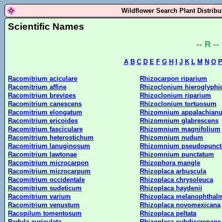
Wildflower Search Plant Distrib
Scientific Names
-- R --
A
B
C
D
E
F
G
H
I
J
K
L
M
N
O
Racomitrium aciculare
Rhizocarpon riparium
Racomitrium affine
Rhizoclonium hieroglyph
Racomitrium brevipes
Rhizoclonium riparium
Racomitrium canescens
Rhizoclonium tortuosum
Racomitrium elongatum
Rhizomnium appalachian
Racomitrium ericoides
Rhizomnium glabrescens
Racomitrium fasciculare
Rhizomnium magnifolium
Racomitrium heterostichum
Rhizomnium nudum
Racomitrium lanuginosum
Rhizomnium pseudopunct
Racomitrium lawtonae
Rhizomnium punctatum
Racomitrium microcarpon
Rhizophora mangle
Racomitrium microcarpum
Rhizoplaca arbuscula
Racomitrium occidentale
Rhizoplaca chrysoleuca
Racomitrium sudeticum
Rhizoplaca haydenii
Racomitrium varium
Rhizoplaca melanophthal
Racomitrium venustum
Rhizoplaca novomexicana
Racopilum tomentosum
Rhizoplaca peltata
Radula auriculata
Rhizoplaca subdiscrepans