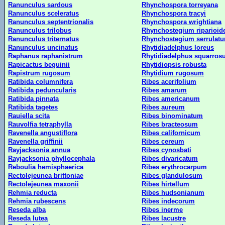
Ranunculus sardous
Rhynchospora torreyana
Ranunculus sceleratus
Rhynchospora tracyi
Ranunculus septentrionalis
Rhynchospora wrightiana
Ranunculus trilobus
Rhynchostegium riparioid
Ranunculus triternatus
Rhynchostegium serrulat
Ranunculus uncinatus
Rhytidiadelphus loreus
Raphanus raphanistrum
Rhytidiadelphus squarros
Rapicactus beguinii
Rhytidiopsis robusta
Rapistrum rugosum
Rhytidium rugosum
Ratibida columnifera
Ribes acerifolium
Ratibida peduncularis
Ribes amarum
Ratibida pinnata
Ribes americanum
Ratibida tagetes
Ribes aureum
Rauiella scita
Ribes binominatum
Rauvolfia tetraphylla
Ribes bracteosum
Ravenella angustiflora
Ribes californicum
Ravenella griffinii
Ribes cereum
Rayjacksonia annua
Ribes cynosbati
Rayjacksonia phyllocephala
Ribes divaricatum
Reboulia hemisphaerica
Ribes erythrocarpum
Rectolejeunea brittoniae
Ribes glandulosum
Rectolejeunea maxonii
Ribes hirtellum
Rehmia reducta
Ribes hudsonianum
Rehmia rubescens
Ribes indecorum
Reseda alba
Ribes inerme
Reseda lutea
Ribes lacustre