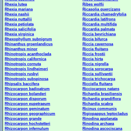
Rhexia lutea
Ribes wolfii
Rhexia mariana
Ricasolia quercizans
Rhexia nashii
Riccardia chamedryfolia
Rhexia nuttallii
Riccardia latifrons
Rhexia petiolata
Riccardia multifida
Rhexia salicifolia
Riccardia palmata
Rhexia virginica
Riccia beyrichiana
Rhexophyllum subnigrum
Riccia bifurca
Rhinanthus groenlandicus
Riccia cavernosa
Rhinanthus minor
Riccia fluitans
Rhinotropis acanthoclada
Riccia frostii
Rhinotropis californica
Riccia hirta
Rhinotropis cornuta
Riccia nigrella
Rhinotropis lindheimeri
Riccia sorocarpa
Rhinotropis rusbyi
Riccia sullivantii
Rhinotropis subspinosa
Riccia trichocarpa
Rhipsalis baccifera
Ricciella fluitans
Rhizocarpon badioatrum
Ricciocarpos natans
Rhizocarpon bolanderi
Richardia brasiliensis
Rhizocarpon disporum
Richardia grandiflora
Rhizocarpon eupetraeum
Richardia scabra
Rhizocarpon geminatum
Ricinus communis
Rhizocarpon geographicum
Rigiopappus leptocladus
Rhizocarpon grande
Rinodina applanata
Rhizocarpon hochstetteri
Rinodina archaea
Rhizocarpon infernulum
Rinodina ascociscana