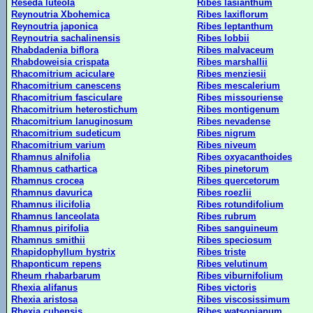
Reseda luteola
Ribes lasianthum
Reynoutria Xbohemica
Ribes laxiflorum
Reynoutria japonica
Ribes leptanthum
Reynoutria sachalinensis
Ribes lobbii
Rhabdadenia biflora
Ribes malvaceum
Rhabdoweisia crispata
Ribes marshallii
Rhacomitrium aciculare
Ribes menziesii
Rhacomitrium canescens
Ribes mescalerium
Rhacomitrium fasciculare
Ribes missouriense
Rhacomitrium heterostichum
Ribes montigenum
Rhacomitrium lanuginosum
Ribes nevadense
Rhacomitrium sudeticum
Ribes nigrum
Rhacomitrium varium
Ribes niveum
Rhamnus alnifolia
Ribes oxyacanthoides
Rhamnus cathartica
Ribes pinetorum
Rhamnus crocea
Ribes quercetorum
Rhamnus davurica
Ribes roezlii
Rhamnus ilicifolia
Ribes rotundifolium
Rhamnus lanceolata
Ribes rubrum
Rhamnus pirifolia
Ribes sanguineum
Rhamnus smithii
Ribes speciosum
Rhapidophyllum hystrix
Ribes triste
Rhaponticum repens
Ribes velutinum
Rheum rhabarbarum
Ribes viburnifolium
Rhexia alifanus
Ribes victoris
Rhexia aristosa
Ribes viscosissimum
Rhexia cubensis
Ribes watsonianum