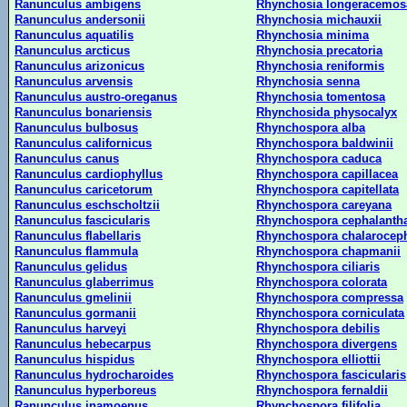
Ranunculus ambigens
Rhynchosia longeracemos
Ranunculus andersonii
Rhynchosia michauxii
Ranunculus aquatilis
Rhynchosia minima
Ranunculus arcticus
Rhynchosia precatoria
Ranunculus arizonicus
Rhynchosia reniformis
Ranunculus arvensis
Rhynchosia senna
Ranunculus austro-oreganus
Rhynchosia tomentosa
Ranunculus bonariensis
Rhynchosida physocalyx
Ranunculus bulbosus
Rhynchospora alba
Ranunculus californicus
Rhynchospora baldwinii
Ranunculus canus
Rhynchospora caduca
Ranunculus cardiophyllus
Rhynchospora capillacea
Ranunculus caricetorum
Rhynchospora capitellata
Ranunculus eschscholtzii
Rhynchospora careyana
Ranunculus fascicularis
Rhynchospora cephalanth
Ranunculus flabellaris
Rhynchospora chalarocep
Ranunculus flammula
Rhynchospora chapmanii
Ranunculus gelidus
Rhynchospora ciliaris
Ranunculus glaberrimus
Rhynchospora colorata
Ranunculus gmelinii
Rhynchospora compressa
Ranunculus gormanii
Rhynchospora corniculata
Ranunculus harveyi
Rhynchospora debilis
Ranunculus hebecarpus
Rhynchospora divergens
Ranunculus hispidus
Rhynchospora elliottii
Ranunculus hydrocharoides
Rhynchospora fascicularis
Ranunculus hyperboreus
Rhynchospora fernaldii
Ranunculus inamoenus
Rhynchospora filifolia