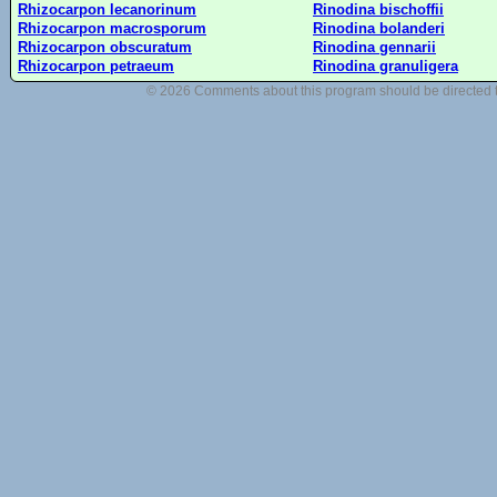
Rhizocarpon lecanorinum
Rinodina bischoffii
Rhizocarpon macrosporum
Rinodina bolanderi
Rhizocarpon obscuratum
Rinodina gennarii
Rhizocarpon petraeum
Rinodina granuligera
© 2026 Comments about this program should be directed 