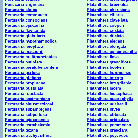
Persicaria virginiana
Platanthera brevifolia
Pertusaria alpina
Platanthera chorisiana
Pertusaria commutata
Platanthera ciliaris
Pertusaria consocians
Platanthera clavellata
Pertusaria epixantha
Platanthera cooperi
Pertusaria flavicunda
Platanthera cristata
Pertusaria globularis
Platanthera dilatata
Pertusaria hypothamnolica
Platanthera elegans
Pertusaria leioplaca
Platanthera elongata
Pertusaria macounii
Platanthera ephemerantha
Pertusaria multipunctoides
Platanthera flava
Pertusaria ostiolata
Platanthera grandiflora
Pertusaria paratuberculifera
Platanthera hookeri
Pertusaria pertusa
Platanthera huronensis
Pertusaria plittiana
Platanthera integra
Pertusaria propinqua
Platanthera integrilabia
Pertusaria pustulata
Platanthera lacera
Pertusaria rubefacta
Platanthera leucophaea
Pertusaria saximontana
Platanthera macrophylla
Pertusaria sinusmexicani
Platanthera michaelii
Pertusaria subambigens
Platanthera nivea
Pertusaria subpertusa
Platanthera obtusata
Pertusaria tejocotensis
Platanthera orbiculata
Pertusaria tetrathalamia
Platanthera peramoena
Pertusaria texana
Platanthera praeclara
Pertusaria trachythallina
Platanthera psycodes