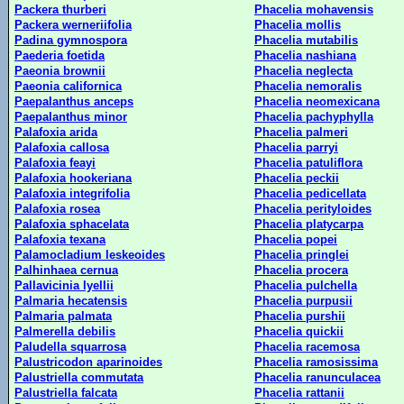
Packera thurberi
Phacelia mohavensis
Packera werneriifolia
Phacelia mollis
Padina gymnospora
Phacelia mutabilis
Paederia foetida
Phacelia nashiana
Paeonia brownii
Phacelia neglecta
Paeonia californica
Phacelia nemoralis
Paepalanthus anceps
Phacelia neomexicana
Paepalanthus minor
Phacelia pachyphylla
Palafoxia arida
Phacelia palmeri
Palafoxia callosa
Phacelia parryi
Palafoxia feayi
Phacelia patuliflora
Palafoxia hookeriana
Phacelia peckii
Palafoxia integrifolia
Phacelia pedicellata
Palafoxia rosea
Phacelia perityloides
Palafoxia sphacelata
Phacelia platycarpa
Palafoxia texana
Phacelia popei
Palamocladium leskeoides
Phacelia pringlei
Palhinhaea cernua
Phacelia procera
Pallavicinia lyellii
Phacelia pulchella
Palmaria hecatensis
Phacelia purpusii
Palmaria palmata
Phacelia purshii
Palmerella debilis
Phacelia quickii
Paludella squarrosa
Phacelia racemosa
Palustricodon aparinoides
Phacelia ramosissima
Palustriella commutata
Phacelia ranunculacea
Palustriella falcata
Phacelia rattanii