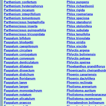
Parthenium confertum
Phlox pungens
Parthenium hysterophorus
Phlox richardsonii
Parthenium incanum
Phlox rigida
Parthenium integrifolium
Phlox roemeriana
Parthenium tomentosum
Phlox speciosa
Parthenocissus heptaphylla
Phlox stansburyi
Parthenocissus inserta
Phlox stolonifera
Parthenocissus quinquefolia
Phlox subulata
Parthenocissus tricuspidata
Phlox tenuifolia
Paspalum bifidum
Phlox triovulata
Paspalum blodgettii
Phlox viridis
Paspalum caespitosum
Phlox viscida
Paspalum circulare
Phlyctis argena
Paspalum conjugatum
Phlyctis boliviensis
Paspalum convexum
Phlyctis petraea
Paspalum denticulatum
Phlyctis speirea
Paspalum dilatatum
Phoebanthus grandiflorus
Paspalum dissectum
Phoenicaulis cheiranthoid
Paspalum distichum
Phoenix canariensis
Paspalum floridanum
Phoenix dactylifera
Paspalum laeve
Phoenix reclinata
Paspalum langei
Pholisma arenarium
Paspalum monostachyum
Pholistoma auritum
Paspalum notatum
Pholistoma membranace
Paspalum plicatulum
Pholistoma racemosum
Paspalum praecox
Phoradendron bolleanum