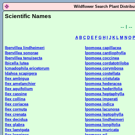
Wildflower Search Plant Distrib
Scientific Names
-- I --
A
B
C
D
E
F
G
H
I
J
K
L
M
N
O
Ibervillea lindheimeri
Ipomoea capillacea
Ibervillea sonorae
Ipomoea cardiophylla
Ibervillea tenuisecta
Ipomoea coccinea
Ibicella lutea
Ipomoea cordatotriloba
Icmadophila ericetorum
Ipomoea corymbosa
Idahoa scapigera
Ipomoea costellata
Ilex ambigua
Ipomoea cristulata
Ilex amelanchier
Ipomoea hederacea
Ilex aquifolium
Ipomoea hederifolia
Ilex cassine
Ipomoea heptaphylla
Ilex collina
Ipomoea imperati
Ilex coriacea
Ipomoea indica
Ilex cornuta
Ipomoea lacunosa
Ilex crenata
Ipomoea leptophylla
Ilex decidua
Ipomoea lindheimeri
Ilex glabra
Ipomoea longifolia
Ilex laevigata
Ipomoea muricata
Ilex longipes
Ipomoea nil