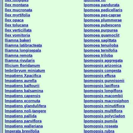
Ilex montana
Ipomoea pandurata
Ilex mucronata
Ipomoea pedicellaris
Ilex myrtifolia
Ipomoea pes-caprae
Ilex opaca
Ipomoea plummerae
Ilex tolucana
Ipomoea pubescens
Ilex verticillata
Ipomoea purpurea
Ilex vomitoria
Ipomoea quamoclit
Iliamna bakeri
Ipomoea sagittata
Iliamna latibracteata
Ipomoea tenuiloba
Iliamna longisepala
Ipomoea ternifolia
Iliamna remota
Ipomoea triloba
Iliamna rivularis
Ipomopsis aggregata
Illicium floridanum
Ipomopsis arizonica
Imbribryum miniatum
Ipomopsis congesta
Impatiens Xpacifica
Ipomopsis effusa
Impatiens aurella
Ipomopsis gunnisonii
Impatiens balfourii
Ipomopsis laxiflora
Impatiens balsamina
Ipomopsis longiflora
Impatiens capensis
Ipomopsis macombii
Impatiens ecornuta
Ipomopsis macrosiphon
Impatiens glandulifera
Ipomopsis minutiflora
Impatiens noli-tangere
Ipomopsis multiflora
Impatiens pallida
Ipomopsis polycladon
Impatiens parviflora
Ipomopsis pumila
Impatiens walleriana
Ipomopsis roseata
Imperata brevifolia
Ipomopsis rubra