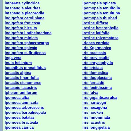
Imperata cylindrica
Ipomopsis spicata
Imshaugia aleurites
Ipomopsis tenuifolia
Imshaugia placorodia
Ipomopsis tenuituba
Indigofera caroliniana
Ipomopsis thurberi
Indigofera fruticosa
Iresine diffusa
Indigofera hirsuta
Iresine heterophylla
Indigofera lindheimeriana
Iresine latifolia
Indigofera miniata
Iresine rhizomatosa
Indigofera sphaerocarpa
Iridaea cordata
Indigofera spicata
Iris Xgermanica
Indigofera suffruticosa
Iris bracteata
Inga vera
Iris brevicaulis
Inula helenium
Iris chrysophylla
Iodanthus pinnatifidus
Iris cristata
Ionactis alpina
Iris domestica
Ionactis linariifolia
Iris douglasiana
Ionactis stenomeres
Iris fernaldii
Ionaspis lacustris
Iris foetidissima
Ipheion uniflorum
Iris fulva
Ipomoea alba
Iris giganticaerulea
Ipomoea amnicola
Iris hartwegii
Ipomoea arborescens
Iris hexagona
Ipomoea barbatisepala
Iris hookeri
Ipomoea batatas
Iris innominata
Ipomoea bracteata
Iris lacustris
Ipomoea cairica
Iris longipetala